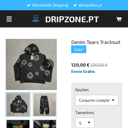
Worldwide Shipping
@dripz0ne.pt
Salta
para
DRIPZONE.PT
o
conteúdo
principal
Denim Tears Tracksuit
Sale!
120,00 €
200,00 €
Envio Grátis
Opções
Tamanhos