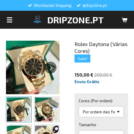
Worldwide Shipping
@dripz0ne.pt
Salta
para
DRIPZONE.PT
o
conteúdo
principal
Rolex Daytona (Várias
Cores)
Sale!
150,00 €
200,00 €
Envio Grátis
Cores (Por ordem)
Tamanho