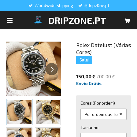
Worldwide Shipping
@dripz0ne.pt
Salta
para
DRIPZONE.PT
o
conteúdo
principal
Rolex DateJust (Várias
Cores)
Sale!
150,00 €
200,00 €
Envio Grátis
Cores (Por ordem)
Tamanho