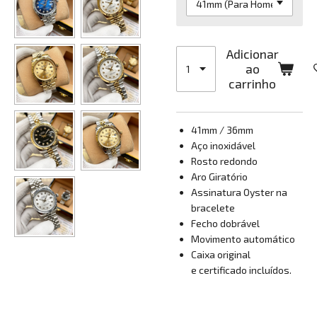
Adicionar
ao
carrinho
41mm / 36mm
Aço inoxidável
Rosto redondo
Aro Giratório
Assinatura Oyster na
bracelete
Fecho dobrável
Movimento automático
Caixa original
e certificado incluídos.