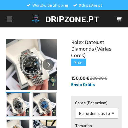
Worldwide Shipping
@dripz0ne.pt
Salta
para
DRIPZONE.PT
o
conteúdo
principal
Rolex Datejust
Diamonds (Várias
Cores)
Sale!
150,00 €
200,00 €
Envio Grátis
Cores (Por ordem)
Tamanho