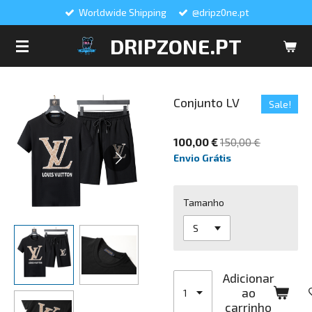
Worldwide Shipping
@dripz0ne.pt
Salta
para
DRIPZONE.PT
o
conteúdo
principal
Conjunto LV
Sale!
100,00 €
150,00 €
Envio Grátis
Tamanho
Adicionar
ao
carrinho