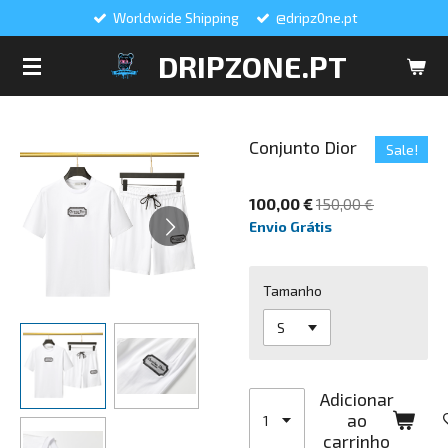
Worldwide Shipping
@dripz0ne.pt
Salta
para
DRIPZONE.PT
o
conteúdo
principal
Conjunto Dior
Sale!
100,00 €
150,00 €
Envio Grátis
Tamanho
Adicionar
ao
carrinho