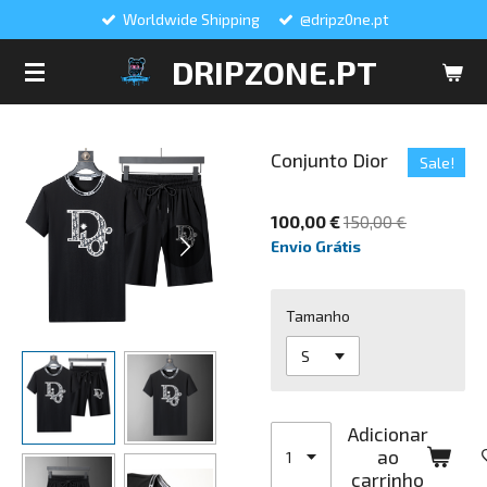
Worldwide Shipping
@dripz0ne.pt
Salta
para
DRIPZONE.PT
o
conteúdo
principal
Conjunto Dior
Sale!
100,00 €
150,00 €
Envio Grátis
Tamanho
Adicionar
ao
carrinho