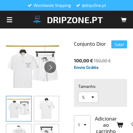
Worldwide Shipping
@dripz0ne.pt
Salta
para
DRIPZONE.PT
o
conteúdo
principal
Conjunto Dior
Sale!
100,00 €
150,00 €
Envio Grátis
Tamanho
Adicionar
ao
carrinho