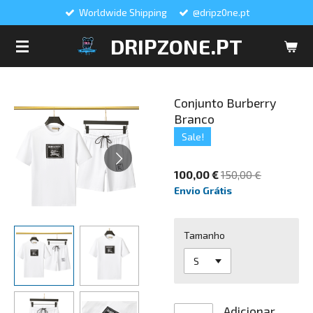
Worldwide Shipping
@dripz0ne.pt
Salta
para
DRIPZONE.PT
o
conteúdo
principal
Conjunto Burberry
Branco
Sale!
100,00 €
150,00 €
Envio Grátis
Tamanho
Adicionar