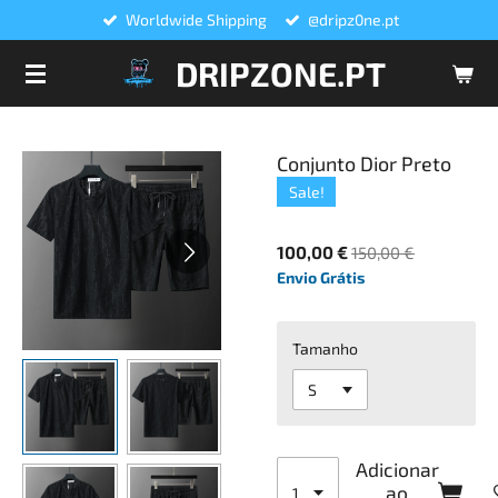
Worldwide Shipping
@dripz0ne.pt
Salta
para
DRIPZONE.PT
o
conteúdo
principal
Conjunto Dior Preto
Sale!
100,00 €
150,00 €
Envio Grátis
Tamanho
Adicionar
ao