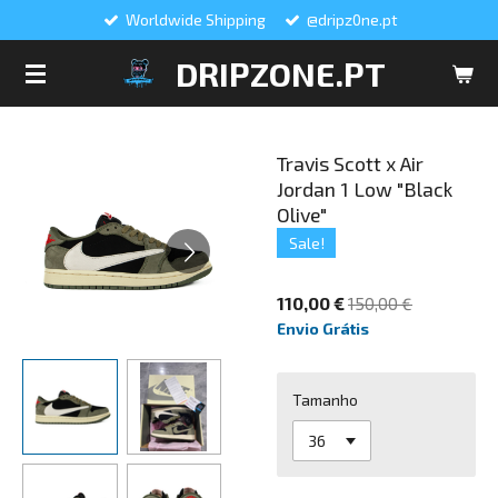
Worldwide Shipping
@dripz0ne.pt
Salta
para
DRIPZONE.PT
o
conteúdo
principal
Travis Scott x Air
Jordan 1 Low "Black
Olive"
Sale!
110,00 €
150,00 €
Envio Grátis
Tamanho