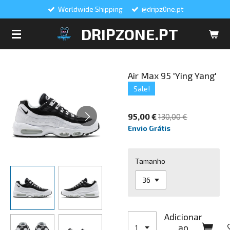
Worldwide Shipping
@dripz0ne.pt
Salta
para
DRIPZONE.PT
o
conteúdo
principal
Air Max 95 'Ying Yang'
Sale!
95,00 €
130,00 €
Envio Grátis
Tamanho
Adicionar
ao