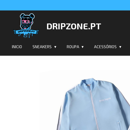
Salta
para
o
DRIPZONE.PT
conteúdo
principal
INICIO
SNEAKERS
ROUPA
ACESSÓRIOS