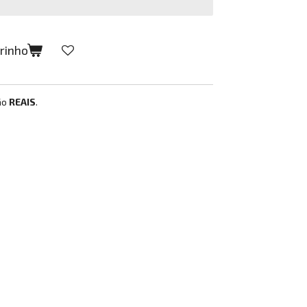
rrinho
ão
REAIS
.