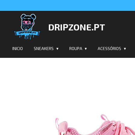
Salta
para
o
DRIPZONE.PT
conteúdo
principal
INICIO
SNEAKERS
ROUPA
ACESSÓRIOS