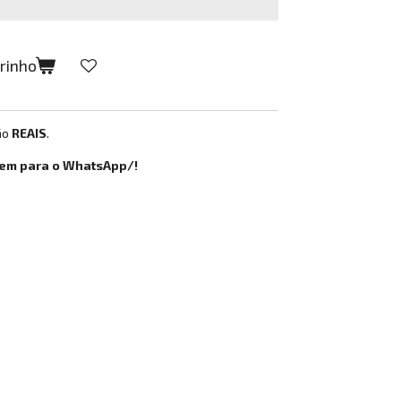
rrinho
ão
REAIS
.
gem para o WhatsApp/!