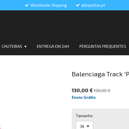
Worldwide Shipping
@dripz0ne.pt
CHUTEIRAS
ENTREGA EM 24H
PERGUNTAS FREQUENTES
Balenciaga Track 'P
130,00 €
190,00 €
Envio Grátis
Tamanho