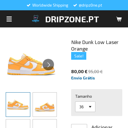
Worldwide Shipping
@dripz0ne.pt
Salta
para
DRIPZONE.PT
o
conteúdo
principal
Nike Dunk Low Laser
Orange
Sale!
80,00 €
95,00 €
Envio Grátis
Tamanho
Adicionar