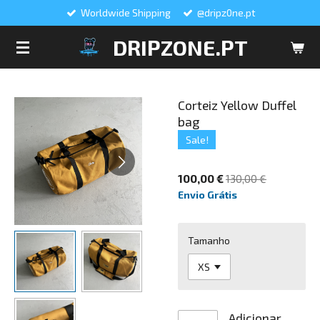
Worldwide Shipping
@dripz0ne.pt
Salta
para
DRIPZONE.PT
o
conteúdo
principal
Corteiz Yellow Duffel
bag
Sale!
100,00 €
130,00 €
Envio Grátis
Tamanho
Adicionar