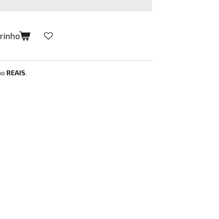
rrinho
ão
REAIS
.