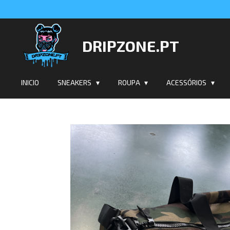
Salta
para
o
DRIPZONE.PT
conteúdo
principal
INICIO
SNEAKERS
ROUPA
ACESSÓRIOS