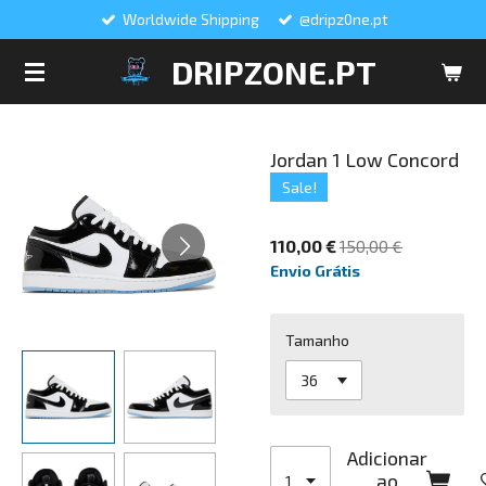
Worldwide Shipping
@dripz0ne.pt
Salta
para
DRIPZONE.PT
o
conteúdo
principal
Jordan 1 Low Concord
Sale!
110,00 €
150,00 €
Envio Grátis
Tamanho
Adicionar
ao