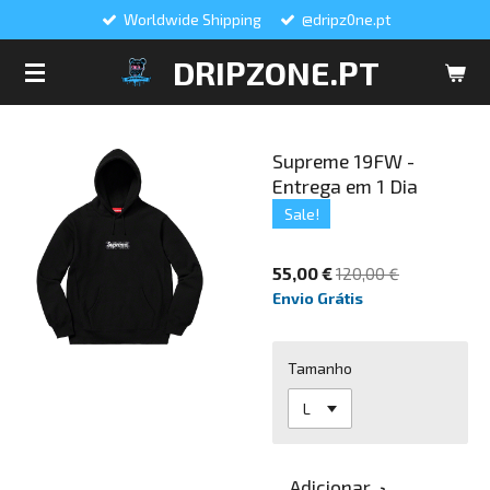
Worldwide Shipping
@dripz0ne.pt
Salta
para
DRIPZONE.PT
o
conteúdo
principal
Supreme 19FW -
Entrega em 1 Dia
Sale!
55,00 €
120,00 €
Envio Grátis
Tamanho
Adicionar