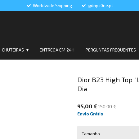
Worldwide Shipping
@dripz0ne.pt
CHUTEIRAS
ENTREGA EM 24H
PERGUNTAS FREQUENTES
Dior B23 High Top "
Dia
95,00 €
150,00 €
Envio Grátis
Tamanho