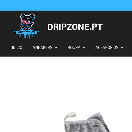
Salta
para
o
DRIPZONE.PT
conteúdo
principal
INICIO
SNEAKERS
ROUPA
ACESSÓRIOS