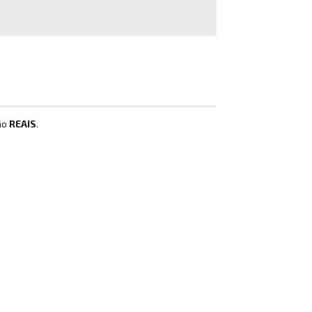
ão
REAIS
.