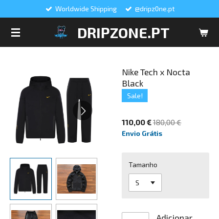
Worldwide Shipping
@dripz0ne.pt
Salta
para
DRIPZONE.PT
o
conteúdo
principal
Nike Tech x Nocta
Black
Sale!
110,00 €
180,00 €
Envio Grátis
Tamanho
Adicionar