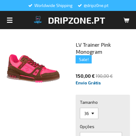
Worldwide Shipping
@dripz0ne.pt
Salta
para
DRIPZONE.PT
o
conteúdo
principal
LV Trainer Pink
Monogram
Sale!
150,00 €
190,00 €
Envio Grátis
Tamanho
Opções