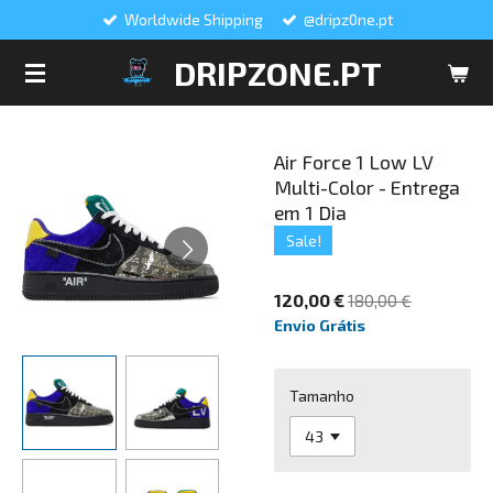
Worldwide Shipping
@dripz0ne.pt
Salta
para
DRIPZONE.PT
o
conteúdo
principal
Air Force 1 Low LV
Multi-Color - Entrega
em 1 Dia
Sale!
120,00 €
180,00 €
Envio Grátis
Tamanho