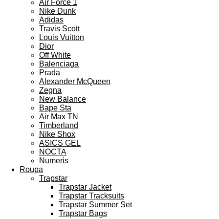
Air Force 1
Nike Dunk
Adidas
Travis Scott
Louis Vuitton
Dior
Off White
Balenciaga
Prada
Alexander McQueen
Zegna
New Balance
Bape Sta
Air Max TN
Timberland
Nike Shox
ASICS GEL
NOCTA
Numeris
Roupa
Trapstar
Trapstar Jacket
Trapstar Tracksuits
Trapstar Summer Set
Trapstar Bags