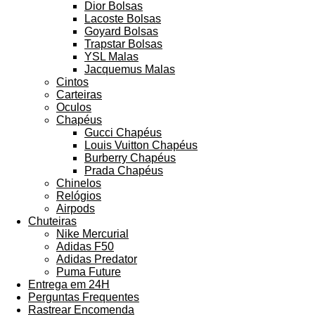
Dior Bolsas
Lacoste Bolsas
Goyard Bolsas
Trapstar Bolsas
YSL Malas
Jacquemus Malas
Cintos
Carteiras
Oculos
Chapéus
Gucci Chapéus
Louis Vuitton Chapéus
Burberry Chapéus
Prada Chapéus
Chinelos
Relógios
Airpods
Chuteiras
Nike Mercurial
Adidas F50
Adidas Predator
Puma Future
Entrega em 24H
Perguntas Frequentes
Rastrear Encomenda