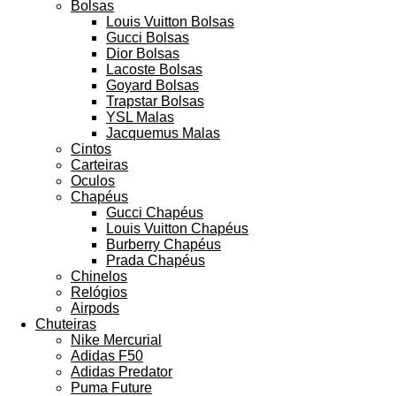
Bolsas
Louis Vuitton Bolsas
Gucci Bolsas
Dior Bolsas
Lacoste Bolsas
Goyard Bolsas
Trapstar Bolsas
YSL Malas
Jacquemus Malas
Cintos
Carteiras
Oculos
Chapéus
Gucci Chapéus
Louis Vuitton Chapéus
Burberry Chapéus
Prada Chapéus
Chinelos
Relógios
Airpods
Chuteiras
Nike Mercurial
Adidas F50
Adidas Predator
Puma Future