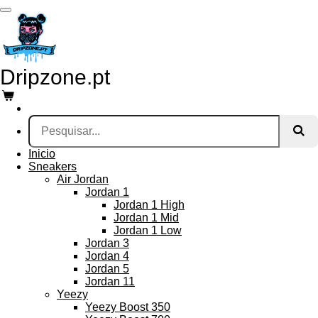
Salta
para
o
conteúdo
principal
Dripzone.pt
Inicio
Sneakers
Air Jordan
Jordan 1
Jordan 1 High
Jordan 1 Mid
Jordan 1 Low
Jordan 3
Jordan 4
Jordan 5
Jordan 11
Yeezy
Yeezy Boost 350