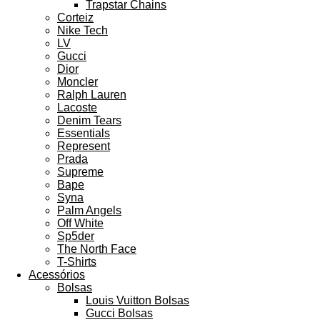
Trapstar Chains
Corteiz
Nike Tech
LV
Gucci
Dior
Moncler
Ralph Lauren
Lacoste
Denim Tears
Essentials
Represent
Prada
Supreme
Bape
Syna
Palm Angels
Off White
Sp5der
The North Face
T-Shirts
Acessórios
Bolsas
Louis Vuitton Bolsas
Gucci Bolsas