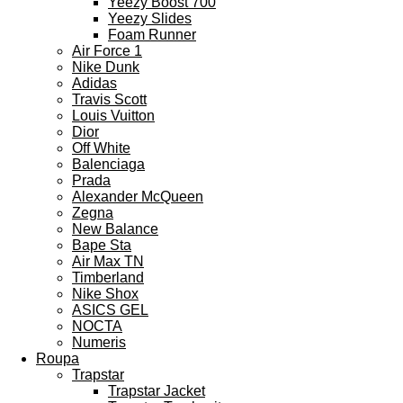
Yeezy Boost 700
Yeezy Slides
Foam Runner
Air Force 1
Nike Dunk
Adidas
Travis Scott
Louis Vuitton
Dior
Off White
Balenciaga
Prada
Alexander McQueen
Zegna
New Balance
Bape Sta
Air Max TN
Timberland
Nike Shox
ASICS GEL
NOCTA
Numeris
Roupa
Trapstar
Trapstar Jacket