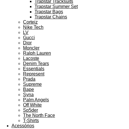
Trapstar Tracksuits
Trapstar Summer Set
Trapstar Bags
Trapstar Chains
Corteiz
Nike Tech
LV
Gucci
Dior
Moncler
Ralph Lauren
Lacoste
Denim Tears
Essentials
Represent
Prada
Supreme
Bape
Syna
Palm Angels
Off White
Sp5der
The North Face
T-Shirts
Acessórios