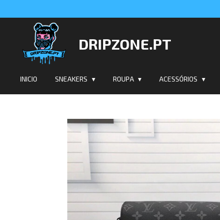
Salta
para
o
DRIPZONE.PT
conteúdo
principal
INICIO
SNEAKERS
ROUPA
ACESSÓRIOS