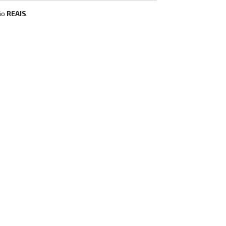
ão
REAIS
.