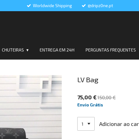
Worldwide Shipping
@dripz0ne.pt
CHUTEIRAS
ENTREGA EM 24H
PERGUNTAS FREQUENTES
LV Bag
75,00 €
150,00 €
Envio Grátis
Adicionar ao ca