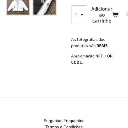
Adicionar
ao
carrinho
As fotografias dos
produtos são
REAIS
.
Aproximação
NFC
+
QR
CODE.
Perguntas Frequentes
Termos e Condições