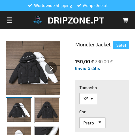
Worldwide Shipping
@dripz0ne.pt
Salta
para
DRIPZONE.PT
o
conteúdo
principal
Moncler Jacket
Sale!
150,00 €
230,00 €
Envio Grátis
Tamanho
Cor