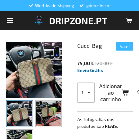
Worldwide Shipping
@dripz0ne.pt
Salta
para
DRIPZONE.PT
o
conteúdo
principal
Gucci Bag
Sale!
75,00 €
120,00 €
Envio Grátis
Adicionar
ao
carrinho
As fotografias dos
produtos são
REAIS
.