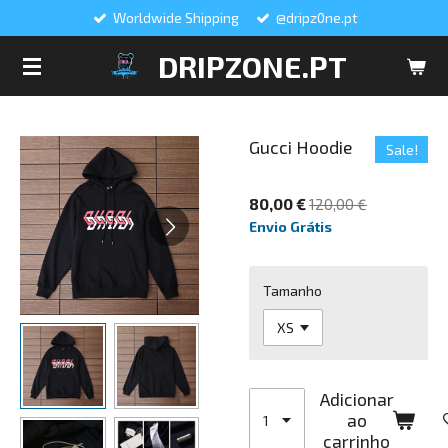
Worldwide Shipping
@dripz0ne.pt
Salta
para
DRIPZONE.PT
o
conteúdo
principal
Gucci Hoodie
Sale!
80,00 €
120,00 €
Envio Grátis
Tamanho
Adicionar
ao
carrinho