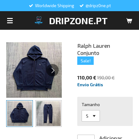
Worldwide Shipping
@dripz0ne.pt
Salta
para
DRIPZONE.PT
o
conteúdo
principal
Ralph Lauren
Conjunto
Sale!
110,00 €
190,00 €
Envio Grátis
Tamanho
Adicionar