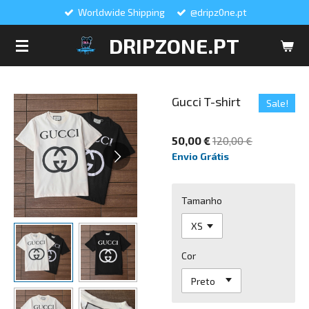
Worldwide Shipping
@dripz0ne.pt
Salta
para
DRIPZONE.PT
o
conteúdo
principal
Gucci T-shirt
Sale!
50,00 €
120,00 €
Envio Grátis
Tamanho
Cor