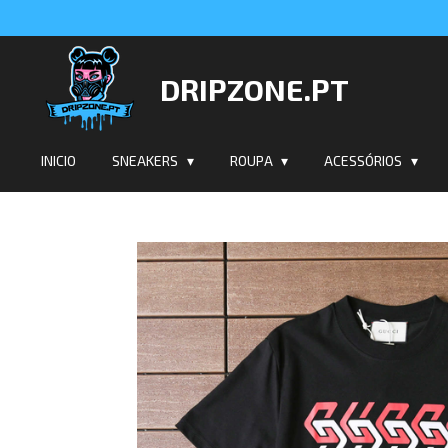
Salta
para
o
DRIPZONE.PT
conteúdo
principal
INICIO
SNEAKERS
ROUPA
ACESSÓRIOS