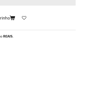
rrinho
ão
REAIS
.