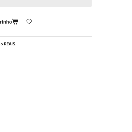
rrinho
ão
REAIS
.