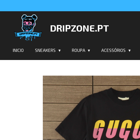
Salta
para
o
DRIPZONE.PT
conteúdo
principal
INICIO
SNEAKERS
ROUPA
ACESSÓRIOS