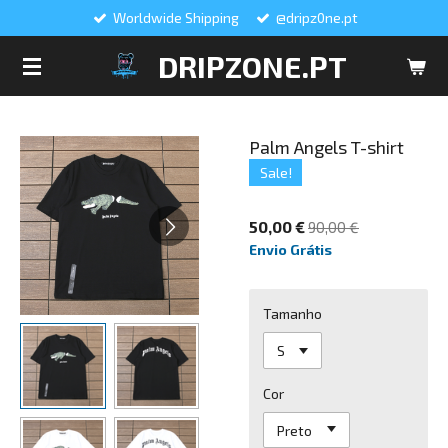
Worldwide Shipping
@dripz0ne.pt
Salta
para
DRIPZONE.PT
o
conteúdo
principal
Palm Angels T-shirt
Sale!
50,00 €
90,00 €
Envio Grátis
Tamanho
Cor