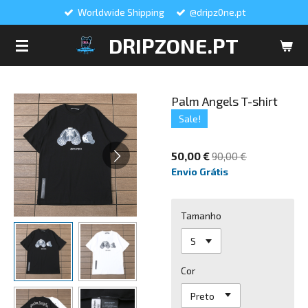
Worldwide Shipping
@dripz0ne.pt
Salta
para
DRIPZONE.PT
o
conteúdo
principal
Palm Angels T-shirt
Sale!
50,00 €
90,00 €
Envio Grátis
Tamanho
Cor