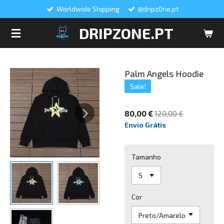
Worldwide Shipping
@dripz0ne.pt
Salta
para
DRIPZONE.PT
o
conteúdo
principal
Palm Angels Hoodie
Sale!
80,00 €
120,00 €
Envio Grátis
Tamanho
Cor