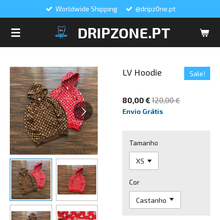
Worldwide Shipping
@dripz0ne.pt
Salta
para
DRIPZONE.PT
o
conteúdo
principal
LV Hoodie
Sale!
80,00 €
120,00 €
Envio Grátis
Tamanho
Cor