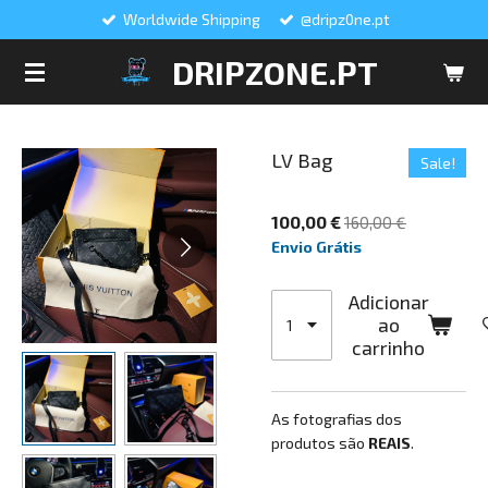
Worldwide Shipping
@dripz0ne.pt
Salta
para
DRIPZONE.PT
o
conteúdo
principal
LV Bag
Sale!
100,00 €
160,00 €
Envio Grátis
Adicionar
ao
carrinho
As fotografias dos
produtos são
REAIS
.