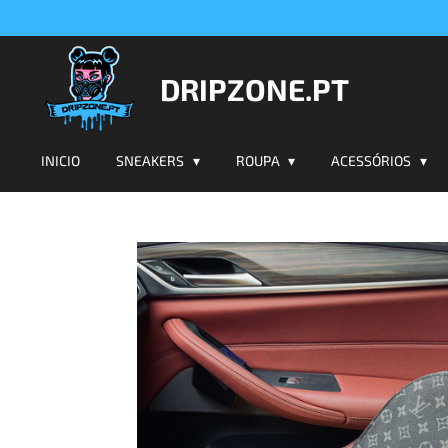
Salta
para
o
DRIPZONE.PT
conteúdo
principal
INICIO
SNEAKERS
ROUPA
ACESSÓRIOS