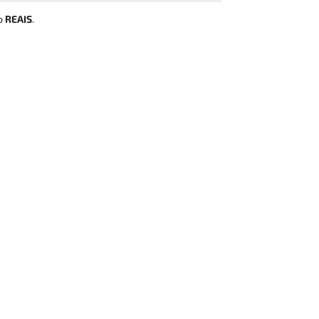
ão
REAIS
.