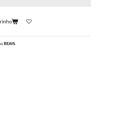
rrinho
ão
REAIS
.