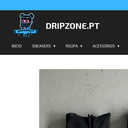
Salta
para
o
DRIPZONE.PT
conteúdo
principal
INICIO
SNEAKERS
ROUPA
ACESSÓRIOS