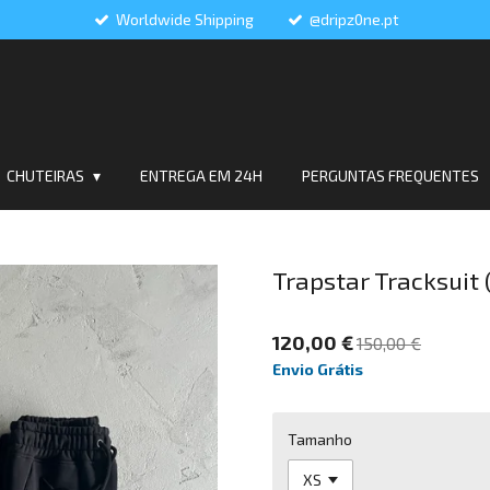
Worldwide Shipping
@dripz0ne.pt
CHUTEIRAS
ENTREGA EM 24H
PERGUNTAS FREQUENTES
Trapstar Tracksuit 
120,00 €
150,00 €
Envio Grátis
Tamanho