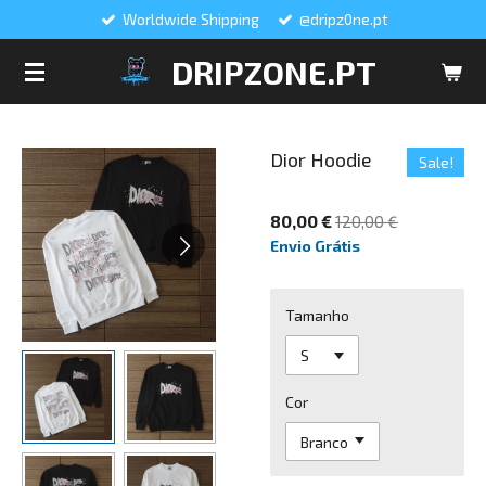
Worldwide Shipping
@dripz0ne.pt
Salta
para
DRIPZONE.PT
o
conteúdo
principal
Dior Hoodie
Sale!
80,00 €
120,00 €
Envio Grátis
Tamanho
Cor