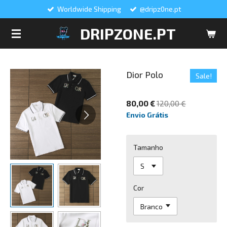
Worldwide Shipping
@dripz0ne.pt
Salta
para
DRIPZONE.PT
o
conteúdo
principal
Dior Polo
Sale!
80,00 €
120,00 €
Envio Grátis
Tamanho
Cor