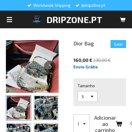
Worldwide Shipping
@dripz0ne.pt
Salta
para
DRIPZONE.PT
o
conteúdo
principal
Dior Bag
Sale!
160,00 €
230,00 €
Envio Grátis
Tamanho
Adicionar
ao
carrinho