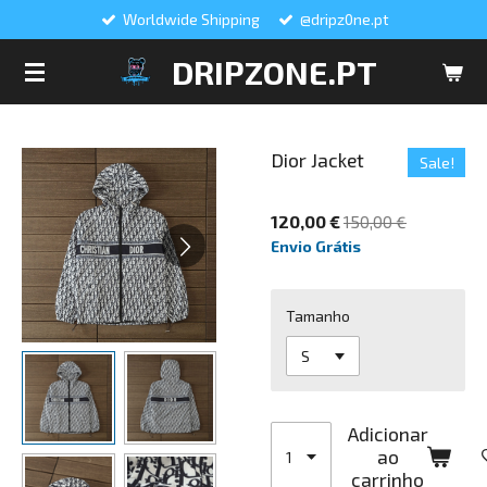
Worldwide Shipping
@dripz0ne.pt
Salta
para
DRIPZONE.PT
o
conteúdo
principal
Dior Jacket
Sale!
120,00 €
150,00 €
Envio Grátis
Tamanho
Adicionar
ao
carrinho