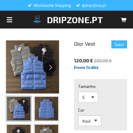
Worldwide Shipping
@dripz0ne.pt
Salta
para
DRIPZONE.PT
o
conteúdo
principal
Dior Vest
Sale!
120,00 €
200,00 €
Envio Grátis
Tamanho
Cor