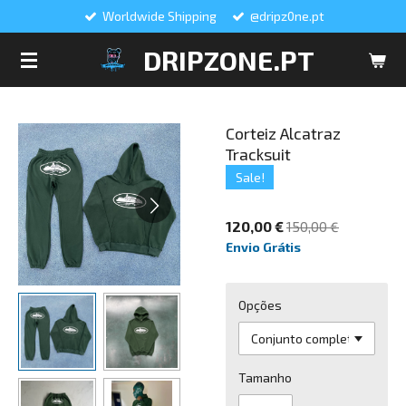
Worldwide Shipping
@dripz0ne.pt
Salta
para
DRIPZONE.PT
o
conteúdo
principal
Corteiz Alcatraz
Tracksuit
Sale!
120,00 €
150,00 €
Envio Grátis
Opções
Tamanho