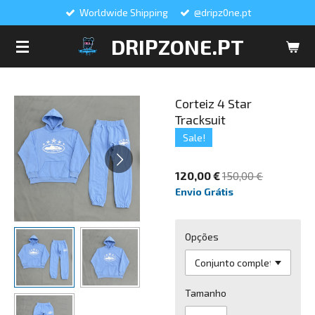
Worldwide Shipping
@dripz0ne.pt
Salta
para
DRIPZONE.PT
o
conteúdo
principal
Corteiz 4 Star
Tracksuit
Sale!
120,00 €
150,00 €
Envio Grátis
Opções
Tamanho