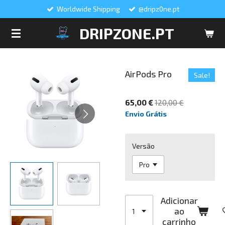
Worldwide Shipping
@dripz0ne.pt
Salta
para
DRIPZONE.PT
o
conteúdo
principal
AirPods Pro
Sale!
65,00 €
120,00 €
Envio Grátis
Versão
Adicionar
ao
carrinho