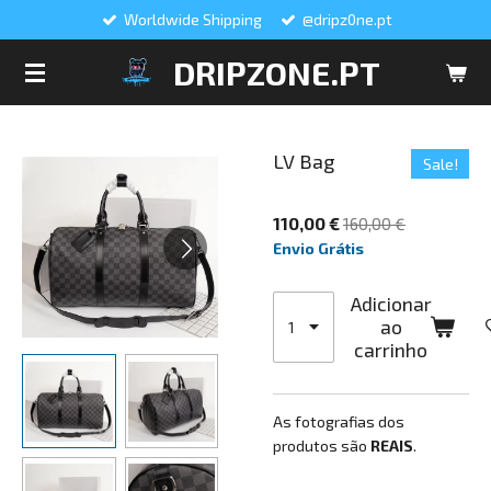
Worldwide Shipping
@dripz0ne.pt
Salta
para
DRIPZONE.PT
o
conteúdo
principal
LV Bag
Sale!
110,00 €
160,00 €
Envio Grátis
Adicionar
ao
carrinho
As fotografias dos
produtos são
REAIS
.