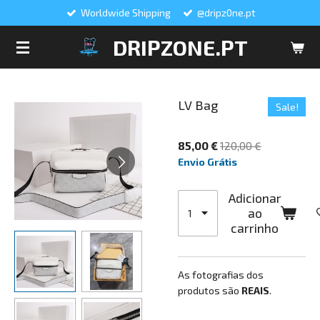
Worldwide Shipping
@dripz0ne.pt
Salta
para
DRIPZONE.PT
o
conteúdo
principal
LV Bag
Sale!
85,00 €
120,00 €
Envio Grátis
Adicionar
ao
carrinho
As fotografias dos
produtos são
REAIS
.