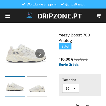
Worldwide Shipping
@dripz0ne.pt
Salta
para
DRIPZONE.PT
o
conteúdo
principal
Yeezy Boost 700
Analog
Sale!
110,00 €
160,00 €
Envio Grátis
Tamanho
Adicionar